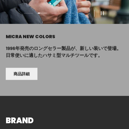
スライドを読み込む 2 の 5
スライドを読み込む 1 の 5
スライドを読み込む 3 の 5
スライドを読み込む 4 の 5
スライドを読み込む 5 
スライドショ
MICRA NEW COLORS
1996年発売のロングセラー製品が、新しい装いで登場。
日常使いに適したハサミ型マルチツールです。
LEATHERMANから、MagnaCut鋼材
LEATHERMANが40年かけて辿り着いた答え。
豪雨も粉塵も怖くない、IP68タフ仕様。
狩猟・山岳・災害支援にも対応。
G10ハンドル採用の
本格アウトドア向けナイフ3モデルが新登場！
名機の血統に革新を重ねた、唯一無二の1本。
照射角度自在、最大23時間使用可能。
タトンカの名作キャリア「LASTENKRAXE」。
装備運搬を極める、プロフェッショナルの選択。
商品詳細
BRAND