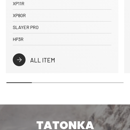
XP11R
XP80R
SLAYER PRO
HP3R
ALL ITEM
TATONKA